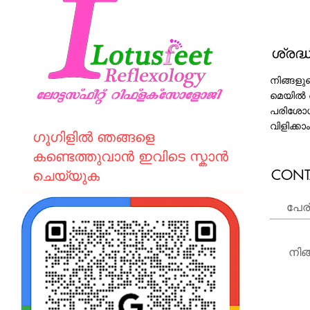
ശ്രദ്
നിങ്ങളു
മെയിൽ ചെ
പരിശോധിക
വിളിക്കാം
ഗൂഗിളിൽ ഞങ്ങളെ
കണ്ടെത്തുവാൻ ഇവിടെ സ്കാൻ
CONT
ചെയ്യുക