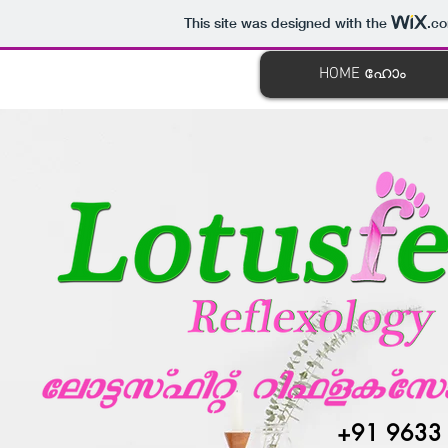
This site was designed with the
.c
HOME ഹോം
+91 9633