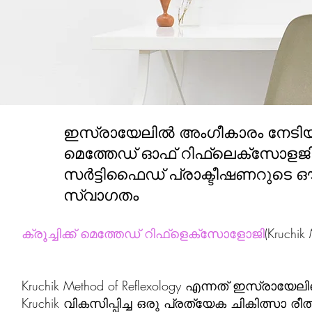
ഇസ്രായേലിൽ അംഗീകാരം നേടിയ 
മെത്തേഡ് ഓഫ് റിഫ്ലെക്സോളജ
സർട്ടിഫൈഡ് പ്രാക്ടീഷണറുടെ ഔ
സ്വാഗതം
ക്രൂച്ചിക്ക് മെത്തേഡ് റിഫ്ളെക്സോളോജി
(Kruchik
Kruchik Method of Reflexology എന്നത് ഇസ്രായേല
Kruchik വികസിപ്പിച്ച ഒരു പ്രത്യേക ചികിത്സാ 