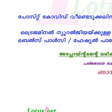
പ്രശ്നങ്ങൾ നമ